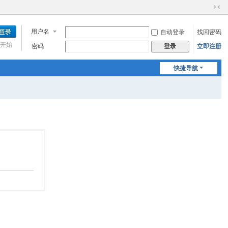
切
换
用户名
自动登录
找回密码
到
窄
开始
密码
立即注册
登录
版
快捷导航