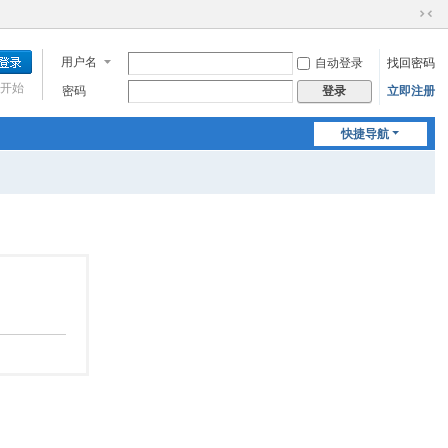
切
换
用户名
自动登录
找回密码
到
窄
开始
密码
立即注册
登录
版
快捷导航